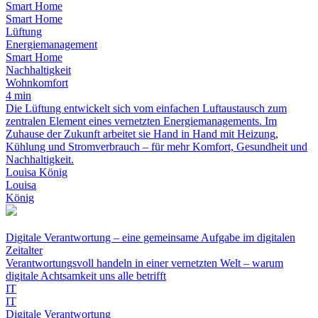
Smart Home
Smart Home
Lüftung
Energiemanagement
Smart Home
Nachhaltigkeit
Wohnkomfort
4 min
Die Lüftung entwickelt sich vom einfachen Luftaustausch zum
zentralen Element eines vernetzten Energiemanagements. Im
Zuhause der Zukunft arbeitet sie Hand in Hand mit Heizung,
Kühlung und Stromverbrauch – für mehr Komfort, Gesundheit und
Nachhaltigkeit.
Louisa König
Louisa
König
Digitale Verantwortung – eine gemeinsame Aufgabe im digitalen
Zeitalter
Verantwortungsvoll handeln in einer vernetzten Welt – warum
digitale Achtsamkeit uns alle betrifft
IT
IT
Digitale Verantwortung