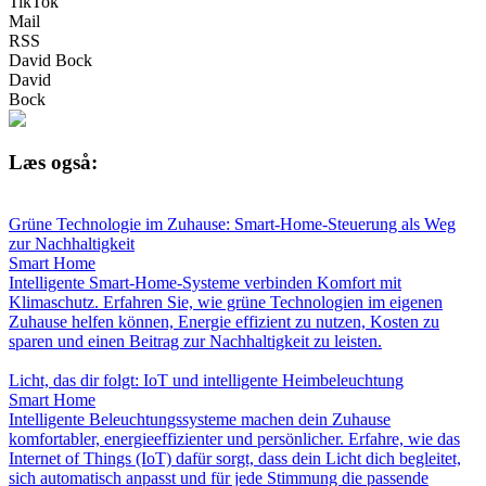
TikTok
Mail
RSS
David Bock
David
Bock
Læs også:
Grüne Technologie im Zuhause: Smart-Home-Steuerung als Weg
zur Nachhaltigkeit
Smart Home
Intelligente Smart-Home-Systeme verbinden Komfort mit
Klimaschutz. Erfahren Sie, wie grüne Technologien im eigenen
Zuhause helfen können, Energie effizient zu nutzen, Kosten zu
sparen und einen Beitrag zur Nachhaltigkeit zu leisten.
Licht, das dir folgt: IoT und intelligente Heimbeleuchtung
Smart Home
Intelligente Beleuchtungssysteme machen dein Zuhause
komfortabler, energieeffizienter und persönlicher. Erfahre, wie das
Internet of Things (IoT) dafür sorgt, dass dein Licht dich begleitet,
sich automatisch anpasst und für jede Stimmung die passende