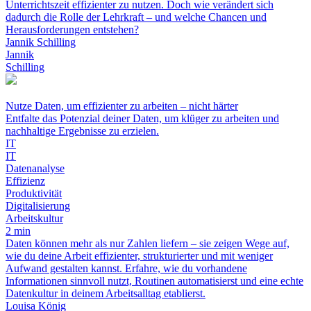
Unterrichtszeit effizienter zu nutzen. Doch wie verändert sich
dadurch die Rolle der Lehrkraft – und welche Chancen und
Herausforderungen entstehen?
Jannik Schilling
Jannik
Schilling
Nutze Daten, um effizienter zu arbeiten – nicht härter
Entfalte das Potenzial deiner Daten, um klüger zu arbeiten und
nachhaltige Ergebnisse zu erzielen.
IT
IT
Datenanalyse
Effizienz
Produktivität
Digitalisierung
Arbeitskultur
2 min
Daten können mehr als nur Zahlen liefern – sie zeigen Wege auf,
wie du deine Arbeit effizienter, strukturierter und mit weniger
Aufwand gestalten kannst. Erfahre, wie du vorhandene
Informationen sinnvoll nutzt, Routinen automatisierst und eine echte
Datenkultur in deinem Arbeitsalltag etablierst.
Louisa König