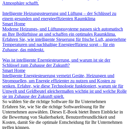
Atmosphäre schafft.
Intelligente Heizungssteuerung und Lüftung – der Schlüssel zu
einem gesunden und energieeffizienten Raumklima
Smart Home
Moderne Heizungs- und Lüftungssysteme passen sich automatisch
an Ihre Bedürfnisse an und schaffen ein optimales Raumklima.
Erfahren Sie, wie intelligente Steuerung für frische Luft, angenehme
Temperaturen und nachhaltige Energieeffizienz sorgt – für ein
Zuhause, das mitdenkt.
Was ist intelligente Energiesteuerung, und warum ist sie der
Schlüssel zum Zuhause der Zukunft?
Smart Home
Intelligente Energiesteuerung vernetzt Geräte, Heizungen und
Stromquellen, um Energie effizienter zu nutzen und Kosten zu
senken. Erfahre, wie diese Technologie funktioniert, warum sie für
Umwelt und Geldbeutel gleichermaßen wichtig ist und welche Rolle
sie im Zuhause der Zukunft spielt.
So wählen Sie die richtige Software für Ihr Unternehmen
Erfahren Sie, wie Sie die richtige Softwarelösung für Ihr
Unternehmen auswählen. Dieses E-Book bietet Ihnen Einblicke in
die Bewertung von Skalierbarkeit, Benutzerfreundlichkeit und
Kosten, damit Sie die optimale Entscheidung für Ihr Unternehmen
treffen können.