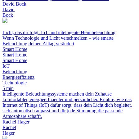
David Bock
David
Bock
Licht, das dir folgt: IoT und intelligente Heimbeleuchtung
Wenn Technologie und Licht verschmelzen – wie smarte
Beleuchtung deinen Alltag verändert
Smart Home
Smart Home
Smart Home
IoT
Beleuchtung
Energieeffizienz
Technologie
5 min
Intelligente Beleuchtungssysteme machen dein Zuhause
komfortabler, energieeffizienter und persönlicher. Erfahre, wie das
Internet of Things (IoT) dafür sorgt, dass dein Licht dich begleitet,
sich automatisch anpasst und für jede Stimmung die passende
Atmosphäre schafft.
Rachel Hager
Rachel
Hager