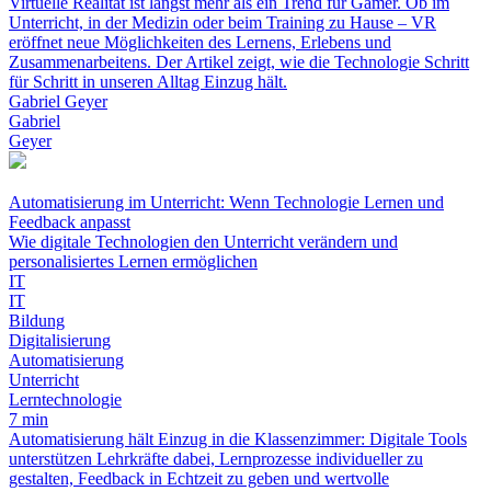
Virtuelle Realität ist längst mehr als ein Trend für Gamer. Ob im
Unterricht, in der Medizin oder beim Training zu Hause – VR
eröffnet neue Möglichkeiten des Lernens, Erlebens und
Zusammenarbeitens. Der Artikel zeigt, wie die Technologie Schritt
für Schritt in unseren Alltag Einzug hält.
Gabriel Geyer
Gabriel
Geyer
Automatisierung im Unterricht: Wenn Technologie Lernen und
Feedback anpasst
Wie digitale Technologien den Unterricht verändern und
personalisiertes Lernen ermöglichen
IT
IT
Bildung
Digitalisierung
Automatisierung
Unterricht
Lerntechnologie
7 min
Automatisierung hält Einzug in die Klassenzimmer: Digitale Tools
unterstützen Lehrkräfte dabei, Lernprozesse individueller zu
gestalten, Feedback in Echtzeit zu geben und wertvolle