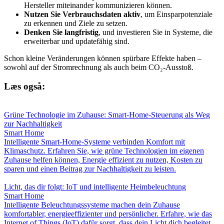
Hersteller miteinander kommunizieren können.
Nutzen Sie Verbrauchsdaten aktiv
, um Einsparpotenziale
zu erkennen und Ziele zu setzen.
Denken Sie langfristig
, und investieren Sie in Systeme, die
erweiterbar und updatefähig sind.
Schon kleine Veränderungen können spürbare Effekte haben –
sowohl auf der Stromrechnung als auch beim CO₂-Ausstoß.
Læs også:
Grüne Technologie im Zuhause: Smart-Home-Steuerung als Weg
zur Nachhaltigkeit
Smart Home
Intelligente Smart-Home-Systeme verbinden Komfort mit
Klimaschutz. Erfahren Sie, wie grüne Technologien im eigenen
Zuhause helfen können, Energie effizient zu nutzen, Kosten zu
sparen und einen Beitrag zur Nachhaltigkeit zu leisten.
Licht, das dir folgt: IoT und intelligente Heimbeleuchtung
Smart Home
Intelligente Beleuchtungssysteme machen dein Zuhause
komfortabler, energieeffizienter und persönlicher. Erfahre, wie das
Internet of Things (IoT) dafür sorgt, dass dein Licht dich begleitet,