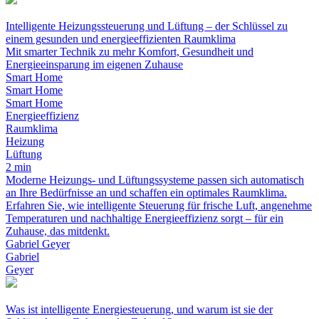
Intelligente Heizungssteuerung und Lüftung – der Schlüssel zu
einem gesunden und energieeffizienten Raumklima
Mit smarter Technik zu mehr Komfort, Gesundheit und
Energieeinsparung im eigenen Zuhause
Smart Home
Smart Home
Smart Home
Energieeffizienz
Raumklima
Heizung
Lüftung
2 min
Moderne Heizungs- und Lüftungssysteme passen sich automatisch
an Ihre Bedürfnisse an und schaffen ein optimales Raumklima.
Erfahren Sie, wie intelligente Steuerung für frische Luft, angenehme
Temperaturen und nachhaltige Energieeffizienz sorgt – für ein
Zuhause, das mitdenkt.
Gabriel Geyer
Gabriel
Geyer
Was ist intelligente Energiesteuerung, und warum ist sie der